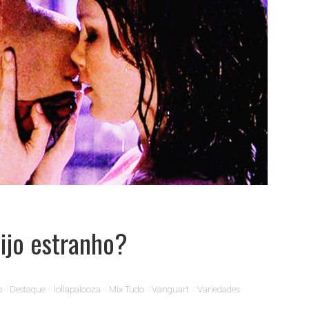
ijo estranho?
o
Destaque
lollapalooza
Mix Tudo
Vanguart
Variedades