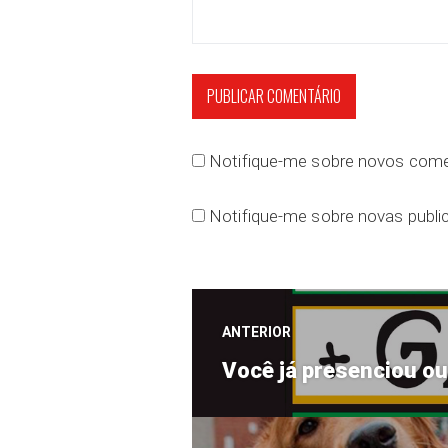
Notifique-me sobre novos comen
Notifique-me sobre novas public
Navegação
ANTERIOR
Post
de
Você já presenciou ou
anterior:
Post