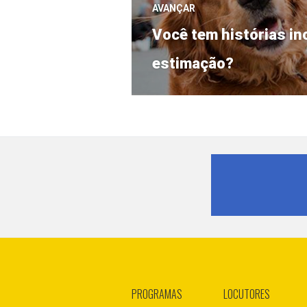
AVANÇAR
Próximo
Você tem histórias in
post:
estimação?
PROGRAMAS
LOCUTORES