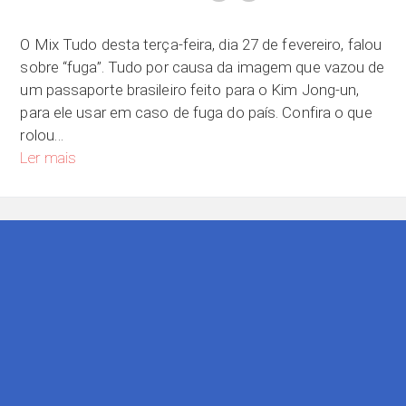
O Mix Tudo desta terça-feira, dia 27 de fevereiro, falou
sobre “fuga”. Tudo por causa da imagem que vazou de
um passaporte brasileiro feito para o Kim Jong-un,
para ele usar em caso de fuga do país. Confira o que
rolou…
Se você tivesse que fugir do país, para onde você iria?
Ler mais