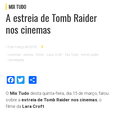
MIX TUDO
A estreia de Tomb Raider
nos cinemas
15 de março de 2018
cinemas
estreia
filme
Lara Croft
Mix Tudo
tomb raider
Variedades
Facebook
Twitter
Compartilhar
O
Mix Tudo
desta quinta-feira, dia 15 de março, falou
sobre a
estreia de Tomb Raider nos cinemas
, o
filme da
Lara Croft
.