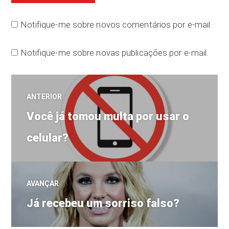
Notifique-me sobre novos comentários por e-mail.
Notifique-me sobre novas publicações por e-mail.
Navegação
ANTERIOR
Post
de
Você já tomou multa por usar o
anterior:
celular?
Post
AVANÇAR
Próximo
Já recebeu um sorriso falso?
post: