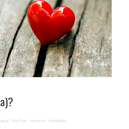
(a)?
taque
Mix Tudo
romance
Variedades