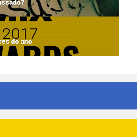
passado?
res do ano