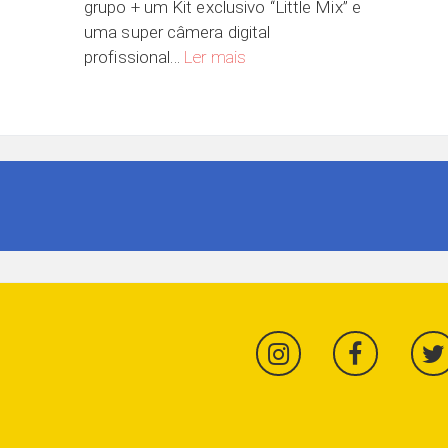
grupo + um Kit exclusivo “Little Mix” e
uma super câmera digital
Little Mix responde
profissional…
Ler mais
m no trabalho?