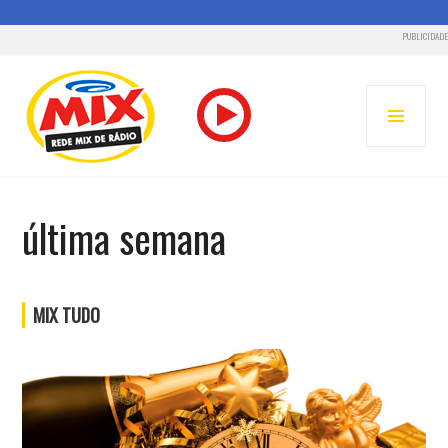
PUBLICIDADE
Pular
para
MENU
o
PRINC
conteúdo
RADIO MIX FM – REDE MIX
última semana
MIX TUDO