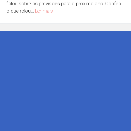
falou sobre as previsões para o próximo ano. Confira
O que você prevê para 2018?
o que rolou…
Ler mais