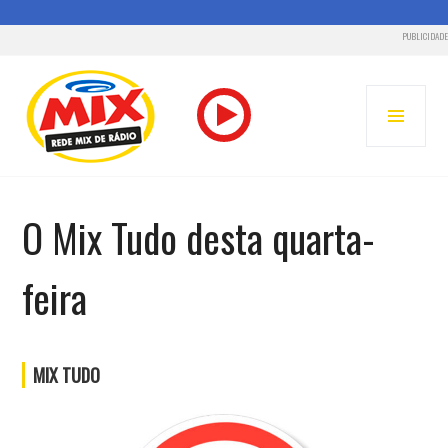
PUBLICIDADE
Pular
para
MENU
o
PRINC
conteúdo
RADIO MIX FM – REDE MIX
O Mix Tudo desta quarta-
feira
MIX TUDO