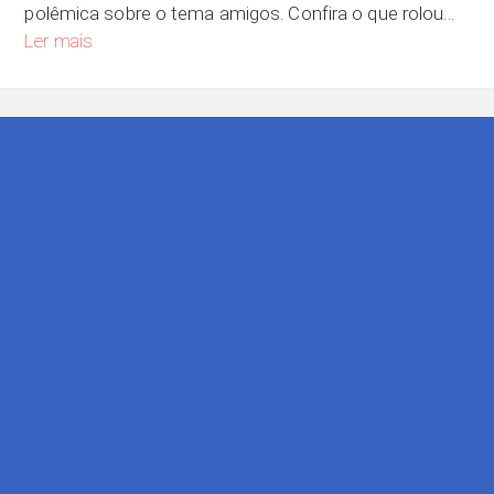
polêmica sobre o tema amigos. Confira o que rolou…
Existe amizade entre homem e mulher?
Ler mais