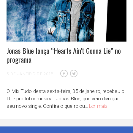
Jonas Blue lança “Hearts Ain’t Gonna Lie” no
programa
5 DE JANEIRO DE 2018
O Mix Tudo desta sexta-feira, 05 de janeiro, recebeu o
Dj e produtor musical, Jonas Blue, que veio divulgar
Jonas Blue lan
seu novo single. Confira o que rolou…
Ler mais