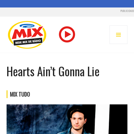
PUBLICIDADE
Pular
para
MENU
o
PRINC
conteúdo
RADIO MIX FM – REDE MIX
Hearts Ain’t Gonna Lie
MIX TUDO