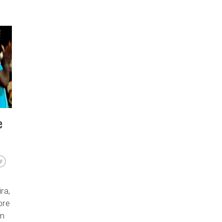
e
ra,
bre
am